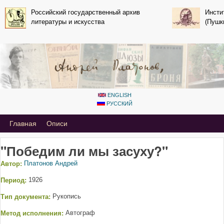
Перейти к основному
Российский государственный архив
Инсти
литературы и искусства
содержанию
(Пушк
ENGLISH
РУССКИЙ
Primary_tsvetaeva for Andrey Platonov
Главная
Описи
"Победим ли мы засуху?"
Автор:
Платонов Андрей
Период:
1926
Тип документа:
Рукопись
Метод исполнения:
Автограф