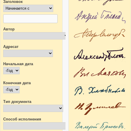
Заголовок
Автор
Адресат
Начальная дата
Начальная дата
Год
Конечная дата
Конечная дата
Год
Тип документа
Способ исполнения