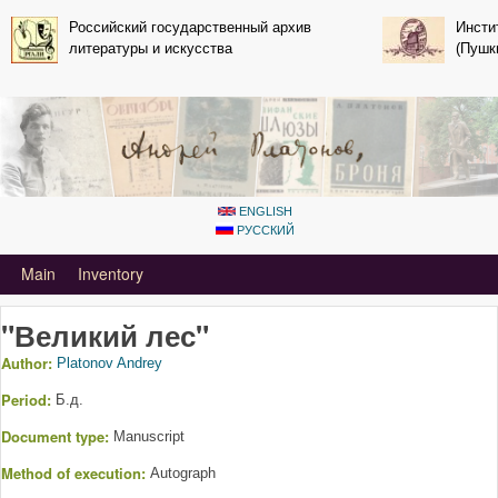
Skip to main content
Российский государственный архив
Инсти
литературы и искусства
(Пушк
ENGLISH
РУССКИЙ
Primary_tsvetaeva for Andrey Platonov
Main
Inventory
"Великий лес"
Author:
Platonov Andrey
Period:
Б.д.
Document type:
Manuscript
Method of execution:
Autograph